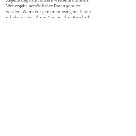
Weitergabe persönlicher Daten genutzt
werden. Wenn wir personenbezogene Daten
erheben – etwa Ihren Namen, Ihre Anschrift
oder Ihre E-Mail-Adresse – erfolgt diese
Datenerhebung freiwillig. Ohne eine
ausdrücklich erteilte Zustimmung von Ihrer
Seite werden diese Daten Dritten nicht zur
Kenntnis gebracht. Beachten Sie bitte, dass
Daten im Internet allgemein nicht immer
sicher übertragen werden. Besonders im E-
Mail-Verkehr kann der Schutz beim
Datenaustausch nicht garantiert werden. Die
erhobenen Daten werden nicht für eine
automatisierte Einzelfallentscheidung bzw.
Profiling oder Scoring genutzt.
COOKIES
Wir verwenden auf unserer Webseite
Cookies. Diese kleinen Textdateien werden
von unserem Server aus auf Ihrem PC
gespeichert. Sie unterstützen die Darstellung
unserer Webseite und helfen Ihnen, sich auf
unserer Webseite zu bewegen. Cookies