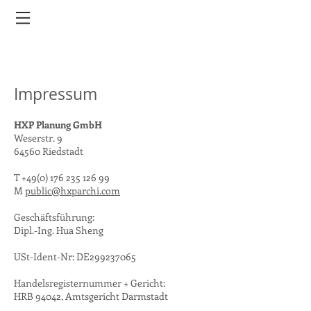
Impressum
HXP Planung GmbH
Weserstr. 9
64560 Riedstadt
T
+49(0) 176 235 126 99
M
public@hxparchi.com
Geschäftsführung:
Dipl.-Ing. Hua Sheng
USt-Ident-Nr: DE299237065
Handelsregisternummer + Gericht:
HRB 94042, Amtsgericht Darmstadt